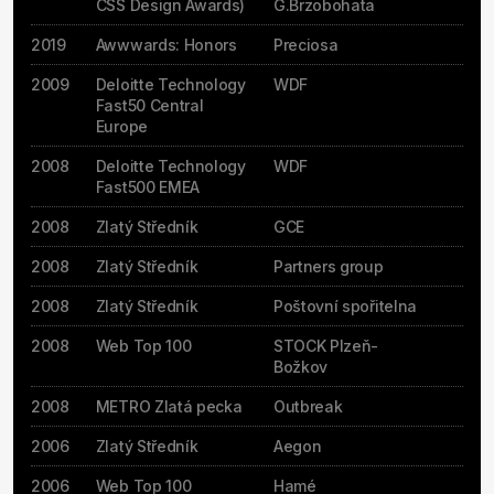
CSS Design Awards)
G.Brzobohata
2019
Awwwards: Honors
Preciosa
2009
Deloitte Technology
WDF
Fast50 Central
Europe
2008
Deloitte Technology
WDF
Fast500 EMEA
2008
Zlatý Středník
GCE
2008
Zlatý Středník
Partners group
2008
Zlatý Středník
Poštovní spořitelna
2008
Web Top 100
STOCK Plzeň-
Božkov
2008
METRO Zlatá pecka
Outbreak
2006
Zlatý Středník
Aegon
2006
Web Top 100
Hamé