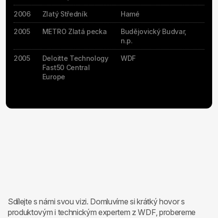
2006
Zlatý Středník
Hamé
2005
METRO Zlatá pecka
Budějovický Budvar,
n.p.
2005
Deloitte Technology
WDF
Fast50 Central
Europe
Sdílejte s námi svou vizi. Domluvíme si krátký hovor s
produktovým i technickým expertem z WDF, probereme