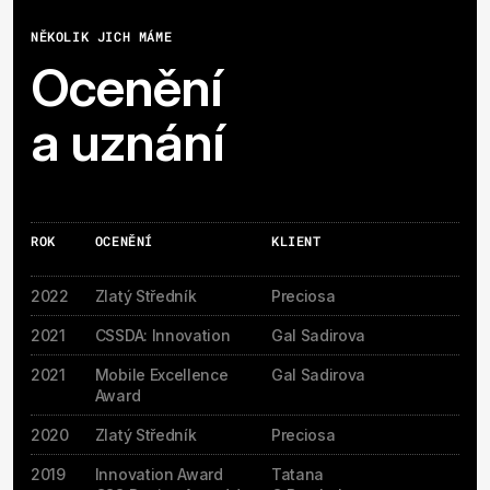
NĚKOLIK JICH MÁME
Ocenění
a uznání
ROK
OCENĚNÍ
KLIENT
2022
Zlatý Středník
Preciosa
2021
CSSDA: Innovation
Gal Sadirova
2021
Mobile Excellence
Gal Sadirova
Award
2020
Zlatý Středník
Preciosa
2019
Innovation Award
Tatana