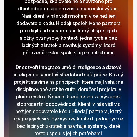
bezpečné, škálovatelné a navržené pro
dlouhodobou spolehlivost a maximální výkon.
Naši klienti v nás vidí mnohem více než jen
dodavatele kódu. Hledají spolehlivého partnera
pro digitální transformaci, který chápe jejich
složitý byznysový kontext, jedná rychle bez
laciných zkratek a navrhuje systémy, které
přirozeně rostou spolu s jejich potřebami.
Dnes tvoří integrace umělé inteligence a datové
inteligence samotný středobod naší práce. Každý
projekt stavíme na principech, které mají váhu: na
disciplinované architektuře, doručení projektu v
plném cyklu a týmech, které nesou za výsledek
stoprocentní odpovědnost. Klienti v nás vidí víc
než jen dodavatele kódu. Hledají partnera, který
chápe jejich širší byznysový kontext, jedná rychle
bez laciných zkratek a navrhuje systémy, které
rostou spolu s jejich potřebami.