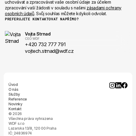
uchovávat a zpracovávat vaše osobní údaje za účelem
zpracování vaší žádosti v souladu s našimi
zásadami ochrany
osobních údajů
. Svůj souhlas můžete kdykoli odvolat.
PREFERUJETE KONTAKTOVAT NAPŘÍMO?
Vojta Strnad
CEO WDF
+420 732 777 791
vojtech.strnad@wdf.cz
Úvod
O nás
Služby
Reference
Novinky
Kontakt
© 2026
Všechna práva vyhrazena
WDF s.r.o
Lazarska 13/8, 120 00 Praha
IČ: 24836974