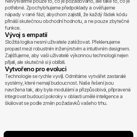
Nevytváříme pouze to, co je požadováno, ale také to, co je
potřebné. Zpochybňujeme předpoklady a ověřujeme
nápady v rané fázi, abychom zajistili, že každý řádek kódu
přináší skutečnou obchodní hodnotu, a ne pouze zbytečné
funkce.
Vývoj s empatií
Složitá logika nesmí uživatele zatěžovat. Překlenujeme
propast mezi robustním inženýrstvím a intuitivním designem.
Zajišťujeme, aby vaši uživatelé výkonnou technologii nejen
přijali, ale skutečně si ji oblíbili.
Vytvořeno pro evoluci
Technologie se rychle vyvíjí. Odmítáme vytvářet zastaralé
systémy, které nemají budoucnost. Naše řešení jsou
navržena tak, aby byla modulární a přizpůsobivá, připravená
integrovat budoucí pokroky v oblasti umělé inteligence a
škálovat se podle změn požadavků vašeho trhu.